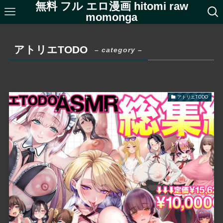
無料 フル エロ漫画 hitomi raw
momonga
アトリエTODO
– category –
アトリエTODO