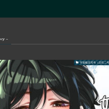
ory –
宇宙船庄司号（庄司二