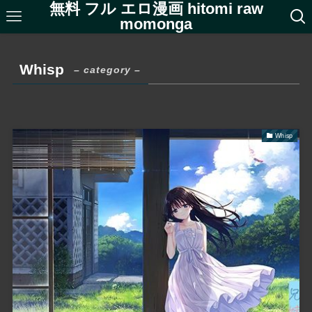
無料 フル エロ漫画 hitomi raw
momonga
Whisp
– category –
Whisp