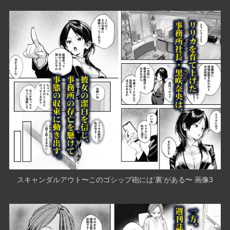
スキャンダルアウト〜このゴシップ砲には’裏’がある〜 画像3